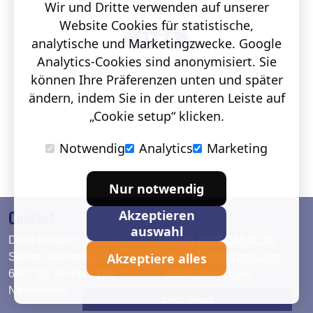
Wir und Dritte verwenden auf unserer
Website Cookies für statistische,
analytische und Marketingzwecke. Google
Analytics-Cookies sind anonymisiert. Sie
können Ihre Präferenzen unten und später
ändern, indem Sie in der unteren Leiste auf
„Cookie setup“ klicken.
Notwendig
Analytics
Marketing
Nur notwendig
Contact
Akzeptieren
auswahl
Deko Holland
T. +31 (0)26 384 90 80
Akzeptiere alles
Simon Stevinweg 19
info@dekoholland.com
6827 BS Arnhem The
dekoholland.com
Netherlands
Direct contact