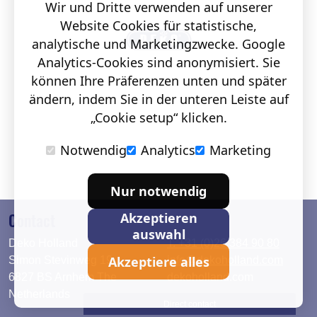
Wir und Dritte verwenden auf unserer
Website Cookies für statistische,
analytische und Marketingzwecke. Google
Analytics-Cookies sind anonymisiert. Sie
können Ihre Präferenzen unten und später
ändern, indem Sie in der unteren Leiste auf
„Cookie setup“ klicken.
Notwendig
Analytics
Marketing
Nur notwendig
Contact
Akzeptieren
auswahl
Deko Holland
T. +31 (0)26 384 90 80
Akzeptiere alles
Simon Stevinweg 19
info@dekoholland.com
6827 BS Arnhem The
dekoholland.com
Netherlands
Direct contact