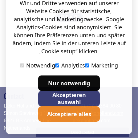
Wir und Dritte verwenden auf unserer
Website Cookies für statistische,
analytische und Marketingzwecke. Google
Analytics-Cookies sind anonymisiert. Sie
können Ihre Präferenzen unten und später
ändern, indem Sie in der unteren Leiste auf
„Cookie setup“ klicken.
Notwendig
Analytics
Marketing
Nur notwendig
Contact
Akzeptieren
auswahl
Deko Holland
T. +31 (0)26 384 90 80
Akzeptiere alles
Simon Stevinweg 19
info@dekoholland.com
6827 BS Arnhem The
dekoholland.com
Netherlands
Direct contact