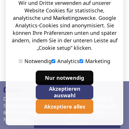
Wir und Dritte verwenden auf unserer
Website Cookies für statistische,
analytische und Marketingzwecke. Google
Analytics-Cookies sind anonymisiert. Sie
können Ihre Präferenzen unten und später
ändern, indem Sie in der unteren Leiste auf
„Cookie setup“ klicken.
Notwendig
Analytics
Marketing
Nur notwendig
Contact
Akzeptieren
auswahl
Deko Holland
T. +31 (0)26 384 90 80
Akzeptiere alles
Simon Stevinweg 19
info@dekoholland.com
6827 BS Arnhem The
dekoholland.com
Netherlands
Direct contact