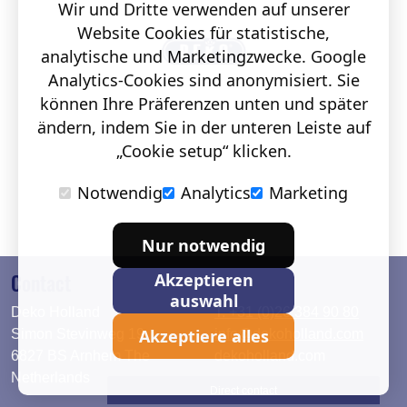
Wir und Dritte verwenden auf unserer
Website Cookies für statistische,
analytische und Marketingzwecke. Google
Analytics-Cookies sind anonymisiert. Sie
können Ihre Präferenzen unten und später
ändern, indem Sie in der unteren Leiste auf
„Cookie setup“ klicken.
Notwendig
Analytics
Marketing
Nur notwendig
Contact
Akzeptieren
auswahl
Deko Holland
T. +31 (0)26 384 90 80
Akzeptiere alles
Simon Stevinweg 19
info@dekoholland.com
6827 BS Arnhem The
dekoholland.com
Netherlands
Direct contact