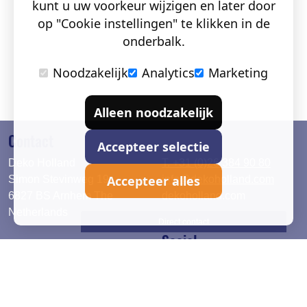
kunt u uw voorkeur wijzigen en later door
op "Cookie instellingen" te klikken in de
onderbalk.
Noodzakelijk
Analytics
Marketing
Alleen noodzakelijk
Contact
Accepteer selectie
Deko Holland
T. +31 (0)26 384 90 80
Accepteer alles
Simon Stevinweg 19
info@dekoholland.com
6827 BS Arnhem The
dekoholland.com
Netherlands
Direct contact
Social
Deutsch
LinkedIn
English
Facebook
Instagram