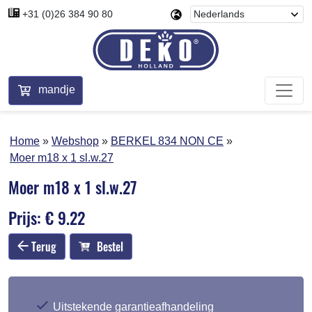
+31 (0)26 384 90 80
mandje
Home
Webshop
BERKEL 834 NON CE
Moer m18 x 1 sl.w.27
Moer m18 x 1 sl.w.27
Prijs: € 9.22
Terug
Bestel
Uitstekende garantieafhandeling