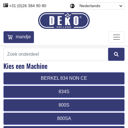
+31 (0)26 384 90 80
mandje
Kies een Machine
BERKEL 834 NON CE
834S
800S
800SA