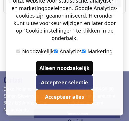
€ 1,94
onze website voor statistische, analytisch-
info
Bestel
en marketingdoeleinden. Google Analytics-
cookies zijn geanonimiseerd. Hieronder
kunt u uw voorkeur wijzigen en later door
op "Cookie instellingen" te klikken in de
onderbalk.
Noodzakelijk
Analytics
Marketing
Alleen noodzakelijk
Contact
Accepteer selectie
Deko Holland
T. +31 (0)26 384 90 80
Accepteer alles
Simon Stevinweg 19
info@dekoholland.com
6827 BS Arnhem The
dekoholland.com
Netherlands
Direct contact
Social