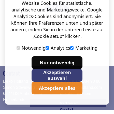
Website Cookies für statistische,
analytische und Marketingzwecke. Google
Analytics-Cookies sind anonymisiert. Sie
können Ihre Präferenzen unten und später
ändern, indem Sie in der unteren Leiste auf
„Cookie setup“ klicken.
Notwendig
Analytics
Marketing
Nur notwendig
Contact
Akzeptieren
auswahl
Deko Holland
T. +31 (0)26 384 90 80
Akzeptiere alles
Simon Stevinweg 19
info@dekoholland.com
6827 BS Arnhem The
dekoholland.com
Netherlands
Direct contact
Social