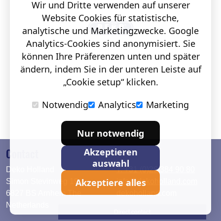
Wir und Dritte verwenden auf unserer
Website Cookies für statistische,
analytische und Marketingzwecke. Google
Analytics-Cookies sind anonymisiert. Sie
können Ihre Präferenzen unten und später
ändern, indem Sie in der unteren Leiste auf
„Cookie setup“ klicken.
Notwendig
Analytics
Marketing
Nur notwendig
Contact
Akzeptieren
auswahl
Deko Holland
T. +31 (0)26 384 90 80
Akzeptiere alles
Simon Stevinweg 19
info@dekoholland.com
6827 BS Arnhem The
dekoholland.com
Netherlands
Direct contact