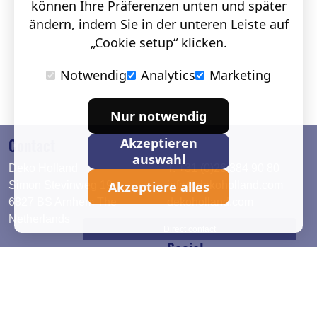
können Ihre Präferenzen unten und später
ändern, indem Sie in der unteren Leiste auf
„Cookie setup“ klicken.
Notwendig
Analytics
Marketing
Nur notwendig
Contact
Akzeptieren
auswahl
Deko Holland
T. +31 (0)26 384 90 80
Akzeptiere alles
Simon Stevinweg 19
info@dekoholland.com
6827 BS Arnhem The
dekoholland.com
Netherlands
Direct contact
Social
Deutsch
LinkedIn
English
Facebook
Instagram