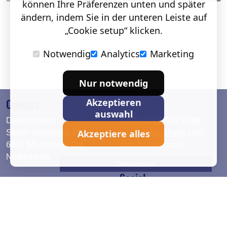
können Ihre Präferenzen unten und später
ändern, indem Sie in der unteren Leiste auf
„Cookie setup“ klicken.
Notwendig
Analytics
Marketing
Nur notwendig
Contact
Akzeptieren
auswahl
Deko Holland
T. +31 (0)26 384 90 80
Akzeptiere alles
Simon Stevinweg 19
info@dekoholland.com
6827 BS Arnhem The
dekoholland.com
Netherlands
Direct contact
Social
Deutsch
LinkedIn
English
Facebook
Instagram