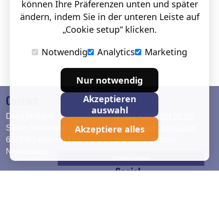
können Ihre Präferenzen unten und später
ändern, indem Sie in der unteren Leiste auf
„Cookie setup“ klicken.
Notwendig
Analytics
Marketing
Nur notwendig
Contact
Akzeptieren
auswahl
Deko Holland
T. +31 (0)26 384 90 80
Akzeptiere alles
Simon Stevinweg 19
info@dekoholland.com
6827 BS Arnhem The
dekoholland.com
Netherlands
Direct contact
Social
Deutsch
LinkedIn
English
Facebook
Instagram