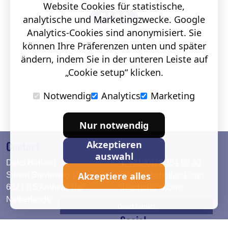
Website Cookies für statistische,
analytische und Marketingzwecke. Google
Analytics-Cookies sind anonymisiert. Sie
können Ihre Präferenzen unten und später
ändern, indem Sie in der unteren Leiste auf
„Cookie setup“ klicken.
Notwendig
Analytics
Marketing
Nur notwendig
Contact
Akzeptieren
auswahl
Deko Holland
T. +31 (0)26 384 90 80
Akzeptiere alles
Simon Stevinweg 19
info@dekoholland.com
6827 BS Arnhem The
dekoholland.com
Netherlands
Direct contact
Social