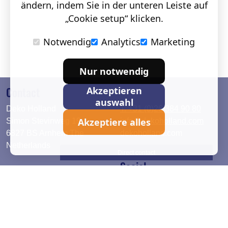
ändern, indem Sie in der unteren Leiste auf
„Cookie setup“ klicken.
Notwendig
Analytics
Marketing
Nur notwendig
Contact
Akzeptieren
auswahl
Deko Holland
T. +31 (0)26 384 90 80
Akzeptiere alles
Simon Stevinweg 19
info@dekoholland.com
6827 BS Arnhem The
dekoholland.com
Netherlands
Direct contact
Social
Deutsch
LinkedIn
English
Facebook
Instagram
2026 © DEKO Holland |
Datenschutzerklärung
|
Cookie