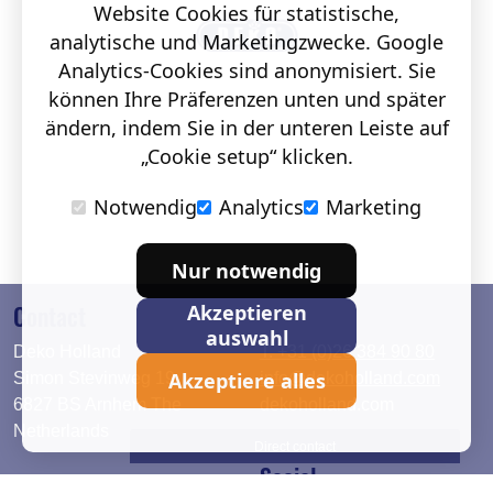
Website Cookies für statistische,
analytische und Marketingzwecke. Google
Analytics-Cookies sind anonymisiert. Sie
können Ihre Präferenzen unten und später
ändern, indem Sie in der unteren Leiste auf
„Cookie setup“ klicken.
Notwendig
Analytics
Marketing
Nur notwendig
Contact
Akzeptieren
auswahl
Deko Holland
T. +31 (0)26 384 90 80
Akzeptiere alles
Simon Stevinweg 19
info@dekoholland.com
6827 BS Arnhem The
dekoholland.com
Netherlands
Direct contact
Social