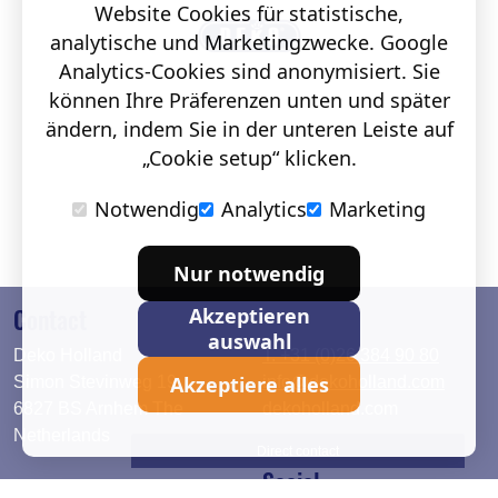
Website Cookies für statistische,
analytische und Marketingzwecke. Google
Analytics-Cookies sind anonymisiert. Sie
können Ihre Präferenzen unten und später
ändern, indem Sie in der unteren Leiste auf
„Cookie setup“ klicken.
Notwendig
Analytics
Marketing
Nur notwendig
Contact
Akzeptieren
auswahl
Deko Holland
T. +31 (0)26 384 90 80
Akzeptiere alles
Simon Stevinweg 19
info@dekoholland.com
6827 BS Arnhem The
dekoholland.com
Netherlands
Direct contact
Social