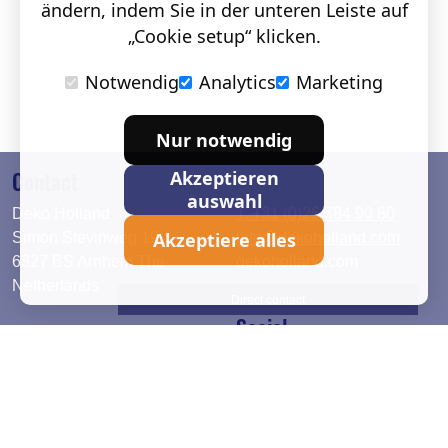
ändern, indem Sie in der unteren Leiste auf
„Cookie setup“ klicken.
Notwendig
Analytics
Marketing
Nur notwendig
Contact
Akzeptieren
auswahl
Deko Holland
T. +31 (0)26 384 90 80
Akzeptiere alles
Simon Stevinweg 19
info@dekoholland.com
6827 BS Arnhem The
dekoholland.com
Netherlands
Direct contact
Social
Deutsch
LinkedIn
English
Facebook
Instagram
2026 © DEKO Holland |
Datenschutzerklärung
|
Cookie