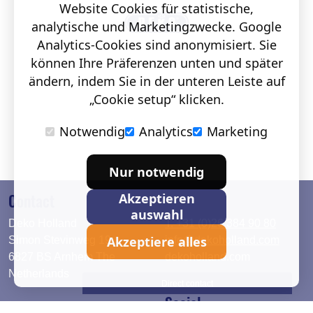
Website Cookies für statistische,
analytische und Marketingzwecke. Google
Analytics-Cookies sind anonymisiert. Sie
können Ihre Präferenzen unten und später
ändern, indem Sie in der unteren Leiste auf
„Cookie setup“ klicken.
Notwendig
Analytics
Marketing
Nur notwendig
Contact
Akzeptieren
auswahl
Deko Holland
T. +31 (0)26 384 90 80
Akzeptiere alles
Simon Stevinweg 19
info@dekoholland.com
6827 BS Arnhem The
dekoholland.com
Netherlands
Direct contact
Social