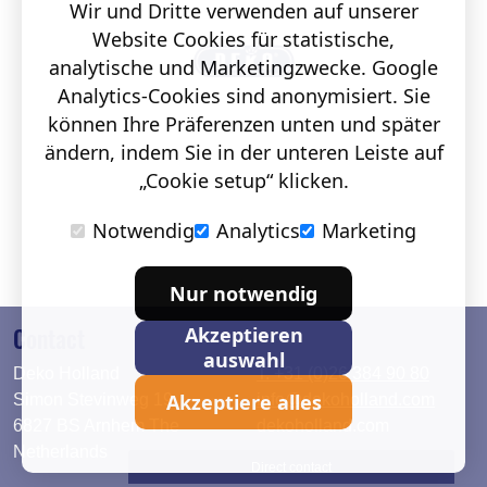
Wir und Dritte verwenden auf unserer
Website Cookies für statistische,
analytische und Marketingzwecke. Google
Analytics-Cookies sind anonymisiert. Sie
können Ihre Präferenzen unten und später
ändern, indem Sie in der unteren Leiste auf
„Cookie setup“ klicken.
Notwendig
Analytics
Marketing
Nur notwendig
Contact
Akzeptieren
auswahl
Deko Holland
T. +31 (0)26 384 90 80
Akzeptiere alles
Simon Stevinweg 19
info@dekoholland.com
6827 BS Arnhem The
dekoholland.com
Netherlands
Direct contact