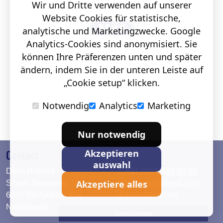
Wir und Dritte verwenden auf unserer
Website Cookies für statistische,
analytische und Marketingzwecke. Google
Analytics-Cookies sind anonymisiert. Sie
können Ihre Präferenzen unten und später
ändern, indem Sie in der unteren Leiste auf
„Cookie setup“ klicken.
Notwendig
Analytics
Marketing
Nur notwendig
Contact
Akzeptieren
auswahl
Deko Holland
T. +31 (0)26 384 90 80
Akzeptiere alles
Simon Stevinweg 19
info@dekoholland.com
6827 BS Arnhem The
dekoholland.com
Netherlands
Direct contact