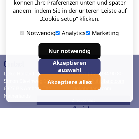
können Ihre Präferenzen unten und später
ändern, indem Sie in der unteren Leiste auf
„Cookie setup“ klicken.
Notwendig
Analytics
Marketing
Nur notwendig
Contact
Akzeptieren
auswahl
Deko Holland
T. +31 (0)26 384 90 80
Akzeptiere alles
Simon Stevinweg 19
info@dekoholland.com
6827 BS Arnhem The
dekoholland.com
Netherlands
Direct contact
Social
Deutsch
LinkedIn
English
Facebook
Instagram