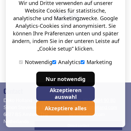
Wir und Dritte verwenden auf unserer
Website Cookies für statistische,
analytische und Marketingzwecke. Google
Analytics-Cookies sind anonymisiert. Sie
können Ihre Präferenzen unten und später
ändern, indem Sie in der unteren Leiste auf
„Cookie setup“ klicken.
Notwendig
Analytics
Marketing
Nur notwendig
Contact
Akzeptieren
auswahl
Deko Holland
T. +31 (0)26 384 90 80
Akzeptiere alles
Simon Stevinweg 19
info@dekoholland.com
6827 BS Arnhem The
dekoholland.com
Netherlands
Direct contact