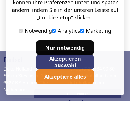
können Ihre Präferenzen unten und später
ändern, indem Sie in der unteren Leiste auf
„Cookie setup“ klicken.
Notwendig
Analytics
Marketing
Nur notwendig
Contact
Akzeptieren
auswahl
Deko Holland
T. +31 (0)26 384 90 80
Akzeptiere alles
Simon Stevinweg 19
info@dekoholland.com
6827 BS Arnhem The
dekoholland.com
Netherlands
Direct contact
Social
Deutsch
LinkedIn
English
Facebook
Instagram