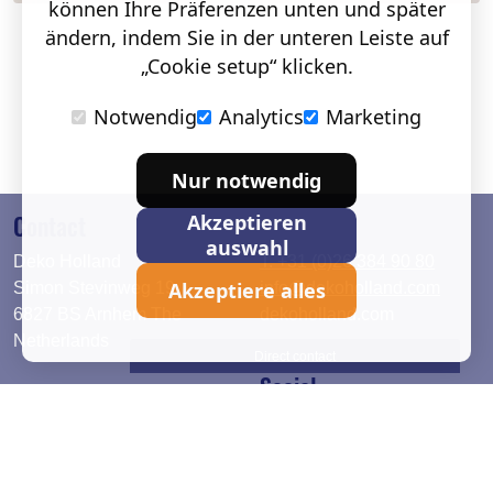
können Ihre Präferenzen unten und später
ändern, indem Sie in der unteren Leiste auf
„Cookie setup“ klicken.
Notwendig
Analytics
Marketing
Nur notwendig
Contact
Akzeptieren
auswahl
Deko Holland
T. +31 (0)26 384 90 80
Akzeptiere alles
Simon Stevinweg 19
info@dekoholland.com
6827 BS Arnhem The
dekoholland.com
Netherlands
Direct contact
Social
Deutsch
LinkedIn
English
Facebook
Instagram