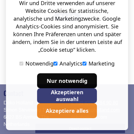
Wir und Dritte verwenden auf unserer
Website Cookies für statistische,
analytische und Marketingzwecke. Google
Analytics-Cookies sind anonymisiert. Sie
können Ihre Präferenzen unten und später
ändern, indem Sie in der unteren Leiste auf
„Cookie setup“ klicken.
Notwendig
Analytics
Marketing
Nur notwendig
Contact
Akzeptieren
auswahl
Deko Holland
T. +31 (0)26 384 90 80
Akzeptiere alles
Simon Stevinweg 19
info@dekoholland.com
6827 BS Arnhem The
dekoholland.com
Netherlands
Direct contact