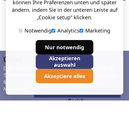
können Ihre Präferenzen unten und später
ändern, indem Sie in der unteren Leiste auf
„Cookie setup“ klicken.
Notwendig
Analytics
Marketing
Nur notwendig
Contact
Akzeptieren
auswahl
Deko Holland
T. +31 (0)26 384 90 80
Akzeptiere alles
Simon Stevinweg 19
info@dekoholland.com
6827 BS Arnhem The
dekoholland.com
Netherlands
Direct contact
Social
Deutsch
LinkedIn
English
Facebook
Instagram