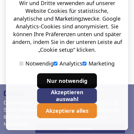
Wir und Dritte verwenden auf unserer
Website Cookies für statistische,
analytische und Marketingzwecke. Google
Analytics-Cookies sind anonymisiert. Sie
können Ihre Präferenzen unten und später
ändern, indem Sie in der unteren Leiste auf
„Cookie setup“ klicken.
Notwendig
Analytics
Marketing
Nur notwendig
Contact
Akzeptieren
auswahl
Deko Holland
T. +31 (0)26 384 90 80
Akzeptiere alles
Simon Stevinweg 19
info@dekoholland.com
6827 BS Arnhem The
dekoholland.com
Netherlands
Direct contact