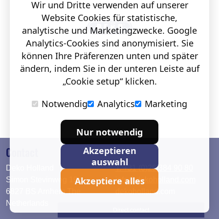
Wir und Dritte verwenden auf unserer
Website Cookies für statistische,
analytische und Marketingzwecke. Google
Analytics-Cookies sind anonymisiert. Sie
können Ihre Präferenzen unten und später
ändern, indem Sie in der unteren Leiste auf
„Cookie setup“ klicken.
Notwendig
Analytics
Marketing
Nur notwendig
Contact
Akzeptieren
auswahl
Deko Holland
T. +31 (0)26 384 90 80
Akzeptiere alles
Simon Stevinweg 19
info@dekoholland.com
6827 BS Arnhem The
dekoholland.com
Netherlands
Direct contact