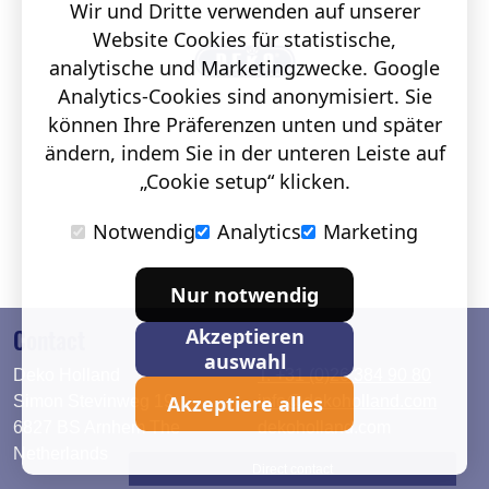
Wir und Dritte verwenden auf unserer
Website Cookies für statistische,
analytische und Marketingzwecke. Google
Analytics-Cookies sind anonymisiert. Sie
können Ihre Präferenzen unten und später
ändern, indem Sie in der unteren Leiste auf
„Cookie setup“ klicken.
Notwendig
Analytics
Marketing
Nur notwendig
Contact
Akzeptieren
auswahl
Deko Holland
T. +31 (0)26 384 90 80
Akzeptiere alles
Simon Stevinweg 19
info@dekoholland.com
6827 BS Arnhem The
dekoholland.com
Netherlands
Direct contact