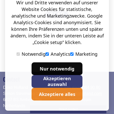
Wir und Dritte verwenden auf unserer
Website Cookies für statistische,
analytische und Marketingzwecke. Google
Analytics-Cookies sind anonymisiert. Sie
können Ihre Präferenzen unten und später
ändern, indem Sie in der unteren Leiste auf
„Cookie setup“ klicken.
Notwendig
Analytics
Marketing
Nur notwendig
Contact
Akzeptieren
auswahl
Deko Holland
T. +31 (0)26 384 90 80
Akzeptiere alles
Simon Stevinweg 19
info@dekoholland.com
6827 BS Arnhem The
dekoholland.com
Netherlands
Direct contact