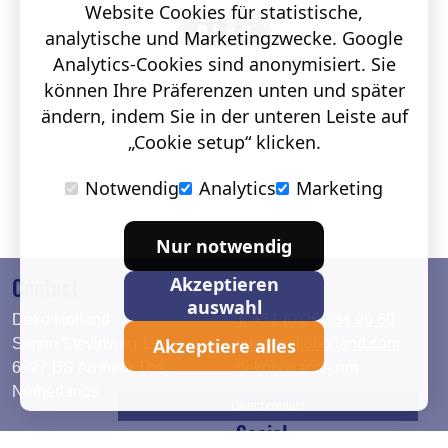
Website Cookies für statistische,
analytische und Marketingzwecke. Google
Analytics-Cookies sind anonymisiert. Sie
können Ihre Präferenzen unten und später
ändern, indem Sie in der unteren Leiste auf
„Cookie setup“ klicken.
Notwendig
Analytics
Marketing
Nur notwendig
Contact
Akzeptieren
auswahl
Deko Holland
T. +31 (0)26 384 90 80
Akzeptiere alles
Simon Stevinweg 19
info@dekoholland.com
6827 BS Arnhem The
dekoholland.com
Netherlands
Direct contact
Social