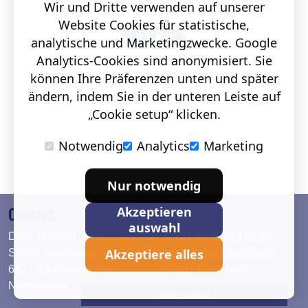
Wir und Dritte verwenden auf unserer
Website Cookies für statistische,
analytische und Marketingzwecke. Google
Analytics-Cookies sind anonymisiert. Sie
können Ihre Präferenzen unten und später
ändern, indem Sie in der unteren Leiste auf
„Cookie setup“ klicken.
Notwendig
Analytics
Marketing
Nur notwendig
Contact
Akzeptieren
auswahl
Deko Holland
T. +31 (0)26 384 90 80
Akzeptiere alles
Simon Stevinweg 19
info@dekoholland.com
6827 BS Arnhem The
dekoholland.com
Netherlands
Direct contact