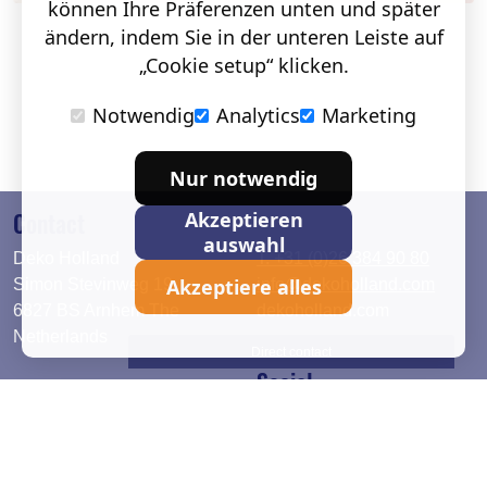
können Ihre Präferenzen unten und später
ändern, indem Sie in der unteren Leiste auf
„Cookie setup“ klicken.
Notwendig
Analytics
Marketing
Nur notwendig
Contact
Akzeptieren
auswahl
Deko Holland
T. +31 (0)26 384 90 80
Akzeptiere alles
Simon Stevinweg 19
info@dekoholland.com
6827 BS Arnhem The
dekoholland.com
Netherlands
Direct contact
Social
Deutsch
LinkedIn
English
Facebook
Instagram