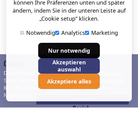
können Ihre Präferenzen unten und später
ändern, indem Sie in der unteren Leiste auf
„Cookie setup“ klicken.
Notwendig
Analytics
Marketing
Nur notwendig
Contact
Akzeptieren
auswahl
Deko Holland
T. +31 (0)26 384 90 80
Akzeptiere alles
Simon Stevinweg 19
info@dekoholland.com
6827 BS Arnhem The
dekoholland.com
Netherlands
Direct contact
Social
Deutsch
LinkedIn
English
Facebook
Instagram