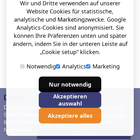
Wir und Dritte verwenden auf unserer
Website Cookies für statistische,
analytische und Marketingzwecke. Google
Analytics-Cookies sind anonymisiert. Sie
können Ihre Präferenzen unten und später
ändern, indem Sie in der unteren Leiste auf
„Cookie setup“ klicken.
Notwendig
Analytics
Marketing
Nur notwendig
Contact
Akzeptieren
auswahl
Deko Holland
T. +31 (0)26 384 90 80
Akzeptiere alles
Simon Stevinweg 19
info@dekoholland.com
6827 BS Arnhem The
dekoholland.com
Netherlands
Direct contact