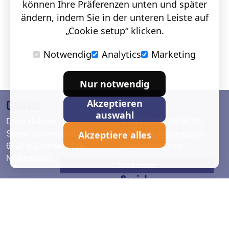
können Ihre Präferenzen unten und später
ändern, indem Sie in der unteren Leiste auf
„Cookie setup“ klicken.
Notwendig
Analytics
Marketing
Nur notwendig
Contact
Akzeptieren
auswahl
Deko Holland
T. +31 (0)26 384 90 80
Akzeptiere alles
Simon Stevinweg 19
info@dekoholland.com
6827 BS Arnhem The
dekoholland.com
Netherlands
Direct contact
Social
Deutsch
LinkedIn
English
Facebook
Instagram