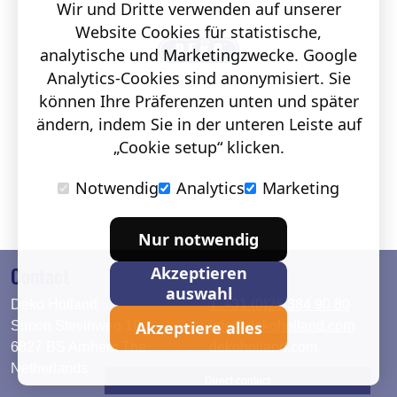
Wir und Dritte verwenden auf unserer
Website Cookies für statistische,
analytische und Marketingzwecke. Google
Analytics-Cookies sind anonymisiert. Sie
können Ihre Präferenzen unten und später
ändern, indem Sie in der unteren Leiste auf
„Cookie setup“ klicken.
Notwendig
Analytics
Marketing
Nur notwendig
Contact
Akzeptieren
auswahl
Deko Holland
T. +31 (0)26 384 90 80
Akzeptiere alles
Simon Stevinweg 19
info@dekoholland.com
6827 BS Arnhem The
dekoholland.com
Netherlands
Direct contact