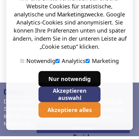
Website Cookies für statistische,
analytische und Marketingzwecke. Google
Analytics-Cookies sind anonymisiert. Sie
können Ihre Präferenzen unten und später
ändern, indem Sie in der unteren Leiste auf
„Cookie setup“ klicken.
Notwendig
Analytics
Marketing
Nur notwendig
Contact
Akzeptieren
auswahl
Deko Holland
T. +31 (0)26 384 90 80
Akzeptiere alles
Simon Stevinweg 19
info@dekoholland.com
6827 BS Arnhem The
dekoholland.com
Netherlands
Direct contact
Social