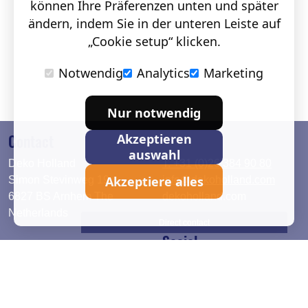
können Ihre Präferenzen unten und später
ändern, indem Sie in der unteren Leiste auf
„Cookie setup“ klicken.
Notwendig
Analytics
Marketing
Nur notwendig
Contact
Akzeptieren
auswahl
Deko Holland
T. +31 (0)26 384 90 80
Akzeptiere alles
Simon Stevinweg 19
info@dekoholland.com
6827 BS Arnhem The
dekoholland.com
Netherlands
Direct contact
Social
Deutsch
LinkedIn
English
Facebook
Instagram