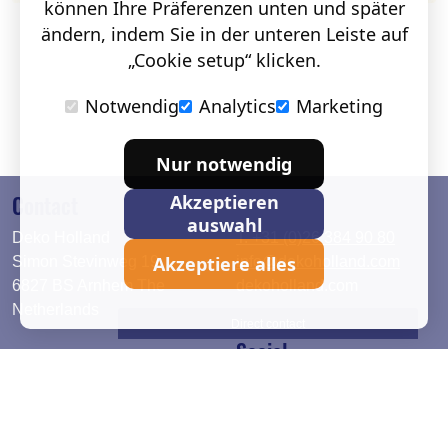
können Ihre Präferenzen unten und später
ändern, indem Sie in der unteren Leiste auf
„Cookie setup“ klicken.
Notwendig
Analytics
Marketing
Nur notwendig
Contact
Akzeptieren
auswahl
Deko Holland
T. +31 (0)26 384 90 80
Akzeptiere alles
Simon Stevinweg 19
info@dekoholland.com
6827 BS Arnhem The
dekoholland.com
Netherlands
Direct contact
Social
Deutsch
LinkedIn
English
Facebook
Instagram