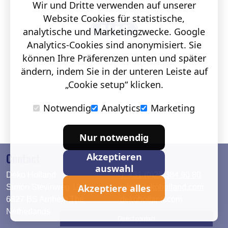
Wir und Dritte verwenden auf unserer
Website Cookies für statistische,
analytische und Marketingzwecke. Google
Analytics-Cookies sind anonymisiert. Sie
können Ihre Präferenzen unten und später
ändern, indem Sie in der unteren Leiste auf
„Cookie setup“ klicken.
Notwendig
Analytics
Marketing
Nur notwendig
Contact
Akzeptieren
auswahl
Deko Holland
T. +31 (0)26 384 90 80
Akzeptiere alles
Simon Stevinweg 19
info@dekoholland.com
6827 BS Arnhem The
dekoholland.com
Netherlands
Direct contact