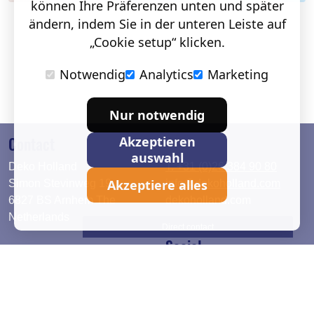
können Ihre Präferenzen unten und später
ändern, indem Sie in der unteren Leiste auf
„Cookie setup“ klicken.
Notwendig
Analytics
Marketing
Nur notwendig
Contact
Akzeptieren
auswahl
Deko Holland
T. +31 (0)26 384 90 80
Akzeptiere alles
Simon Stevinweg 19
info@dekoholland.com
6827 BS Arnhem The
dekoholland.com
Netherlands
Direct contact
Social
Deutsch
LinkedIn
English
Facebook
Instagram