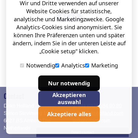
Wir und Dritte verwenden auf unserer
Website Cookies für statistische,
analytische und Marketingzwecke. Google
Analytics-Cookies sind anonymisiert. Sie
können Ihre Präferenzen unten und später
ändern, indem Sie in der unteren Leiste auf
„Cookie setup“ klicken.
Notwendig
Analytics
Marketing
Nur notwendig
Contact
Akzeptieren
auswahl
Deko Holland
T. +31 (0)26 384 90 80
Akzeptiere alles
Simon Stevinweg 19
info@dekoholland.com
6827 BS Arnhem The
dekoholland.com
Netherlands
Direct contact