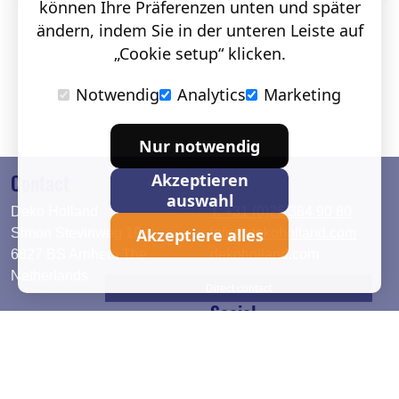
können Ihre Präferenzen unten und später
ändern, indem Sie in der unteren Leiste auf
„Cookie setup“ klicken.
Notwendig
Analytics
Marketing
Nur notwendig
Contact
Akzeptieren
auswahl
Deko Holland
T. +31 (0)26 384 90 80
Akzeptiere alles
Simon Stevinweg 19
info@dekoholland.com
6827 BS Arnhem The
dekoholland.com
Netherlands
Direct contact
Social
Deutsch
LinkedIn
English
Facebook
Instagram