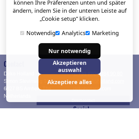
können Ihre Präferenzen unten und später
ändern, indem Sie in der unteren Leiste auf
„Cookie setup“ klicken.
Notwendig
Analytics
Marketing
Nur notwendig
Contact
Akzeptieren
auswahl
Deko Holland
T. +31 (0)26 384 90 80
Akzeptiere alles
Simon Stevinweg 19
info@dekoholland.com
6827 BS Arnhem The
dekoholland.com
Netherlands
Direct contact
Social
Deutsch
LinkedIn
English
Facebook
Instagram