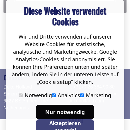
analytische und Marketingzwecke. Google
Analytics-Cookies sind anonymisiert. Sie
können Ihre Präferenzen unten und später
ändern, indem Sie in der unteren Leiste auf
„Cookie setup“ klicken.
Notwendig
Analytics
Marketing
Nur notwendig
Contact
Akzeptieren
auswahl
Deko Holland
T. +31 (0)26 384 90 80
Simon Stevinweg 19
info@dekoholland.com
Akzeptiere alles
6827 BS Arnhem The
dekoholland.com
Netherlands
Direct contact
Social
Deutsch
LinkedIn