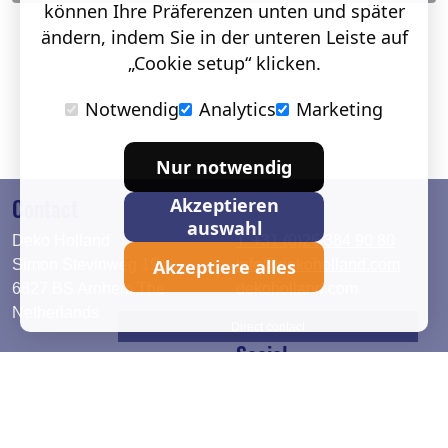
können Ihre Präferenzen unten und später
ändern, indem Sie in der unteren Leiste auf
„Cookie setup“ klicken.
Notwendig
Analytics
Marketing
Nur notwendig
Contact
Akzeptieren
auswahl
Deko Holland
T. +31 (0)26 384 90 80
Akzeptiere alles
Simon Stevinweg 19
info@dekoholland.com
6827 BS Arnhem The
dekoholland.com
Netherlands
Direct contact
Social
Deutsch
LinkedIn
English
Facebook
Instagram