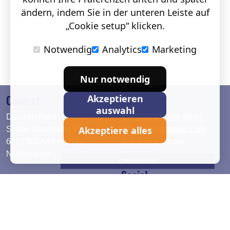
ändern, indem Sie in der unteren Leiste auf
„Cookie setup“ klicken.
Notwendig
Analytics
Marketing
Nur notwendig
Contact
Akzeptieren
auswahl
Deko Holland
T. +31 (0)26 384 90 80
Akzeptiere alles
Simon Stevinweg 19
info@dekoholland.com
6827 BS Arnhem The
dekoholland.com
Netherlands
Direct contact
Social
Deutsch
LinkedIn
English
Facebook
Instagram