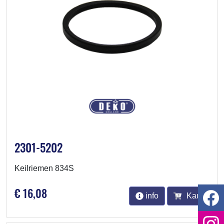
2301-5202
Keilriemen 834S
€ 16,08
info
Kauf