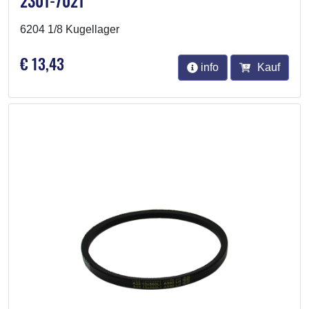
2301-7021
6204 1/8 Kugellager
€ 13,43
info
Kauf