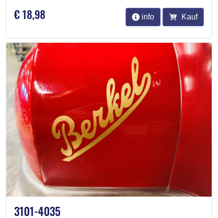
€ 18,98
info
Kauf
3101-4035