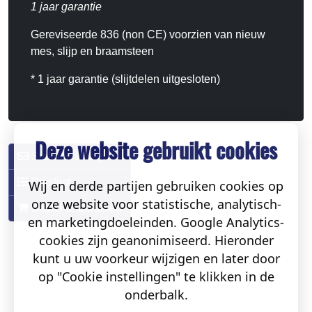
1 jaar garantie
Gereviseerde 836 (non CE) voorzien van nieuw
mes, slijp en braamsteen
* 1 jaar garantie (slijtdelen uitgesloten)
Deze website gebruikt cookies
Stel een vraag
Prijslijst
Wij en derde partijen gebruiken cookies op
onze website voor statistische, analytisch-
Bestel onderdelen
en marketingdoeleinden. Google Analytics-
cookies zijn geanonimiseerd. Hieronder
kunt u uw voorkeur wijzigen en later door
op "Cookie instellingen" te klikken in de
onderbalk.